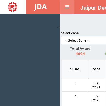
JDA
Jaipur De
Select Zone
Total Award
4694
Sr. no.
Zone
1
TEST
ZONE
2
TEST
ZONE